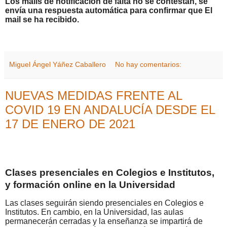
Los mails
de
notificación
de falta
no se contesta
n
, se
env
í
a una respues
ta
automática
para
confirmar
que
El
mail se ha recibido.
Miguel Ángel Yáñez Caballero
No hay comentarios:
NUEVAS MEDIDAS FRENTE AL
COVID 19 EN ANDALUCÍA DESDE EL
17 DE ENERO DE 2021
Clases presenciales en Colegios e Institutos,
y formación online en la Universidad
Las clases seguirán siendo presenciales en Colegios e
Institutos. En cambio, en la Universidad, las aulas
permanecerán cerradas y la enseñanza se impartirá de