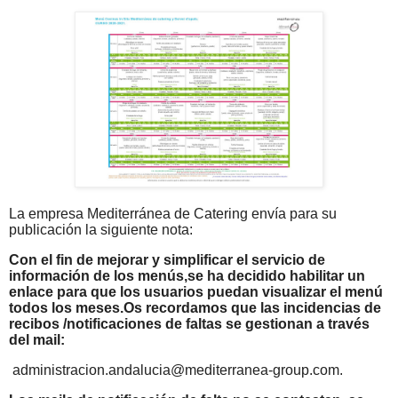
La empresa Mediterránea de Catering envía para su
publicación la siguiente nota:
Con el fi
n de mejorar y simpli
ficar
el servicio de
información
de los men
ú
s
,
se ha decidido
habilitar
un
e
n
lace para
que
los
usuarios
puedan
visualizar
el
menú
tod
os l
os
meses
.
Os recordamos
que las incide
ncias
de
recibos
/notificaciones de faltas
se ge
stionan a
través
de
l
mail:
a
dministracion.andalucia@mediterranea
-
group.com
.