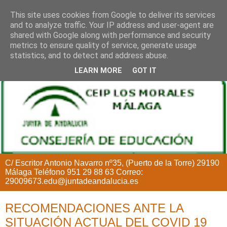
This site uses cookies from Google to deliver its services
and to analyze traffic. Your IP address and user-agent are
shared with Google along with performance and security
metrics to ensure quality of service, generate usage
statistics, and to detect and address abuse.
LEARN MORE
GOT IT
C/ Escritor Antonio Navarro nº35, (Puerto de la Torre) 29190
Málaga Teléfono 951 29 88 63 Correo:
29009673.edu@juntadeandalucia.es
RECOMENDACIONES ANTE LA
SITUACIÓN ACTUAL DEL COVID 19