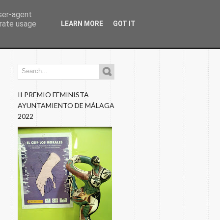
user-agent
erate usage
LEARN MORE
GOT IT
os
Programaciones
Nuestros Blogs
Fotos
II PREMIO FEMINISTA
AYUNTAMIENTO DE MÁLAGA
2022