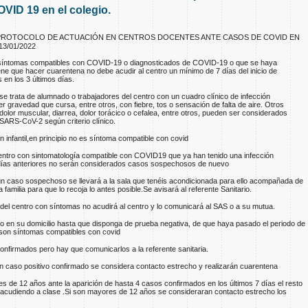
VID 19 en el colegio.
ROTOCOLO DE ACTUACIÓN EN CENTROS DOCENTES ANTE CASOS DE COVID EN
3/01/2022
on síntomas compatibles con COVID-19 o diagnosticados de COVID-19 o que se haya
ne que hacer cuarentena no debe acudir al centro un mínimo de 7 días del inicio de
en los 3 últimos días.
e trata de alumnado o trabajadores del centro con un cuadro clínico de infección
er gravedad que cursa, entre otros, con fiebre, tos o sensación de falta de aire. Otros
olor muscular, diarrea, dolor torácico o cefalea, entre otros, pueden ser considerados
SARS-CoV-2 según criterio clínico.
n infantil,en principio no es síntoma compatible con covid
centro con sintomatología compatible con COVID19 que ya han tenido una infección
días anteriores no serán considerados casos sospechosos de nuevo
un caso sospechoso se llevará a la sala que tenéis acondicionada para ello acompañada de
familia para que lo recoja lo antes posible.Se avisará al referente Sanitario.
 del centro con síntomas no acudirá al centro y lo comunicará al SAS o a su mutua.
 en su domicilio hasta que disponga de prueba negativa, de que haya pasado el periodo de
 son síntomas compatibles con covid
onfirmados pero hay que comunicarlos a la referente sanitaria.
 caso positivo confirmado se considera contacto estrecho y realizarán cuarentena
s de 12 años ante la aparición de hasta 4 casos confirmados en los últimos 7 días el resto
y acudiendo a clase .Si son mayores de 12 años se consideraran contacto estrecho los