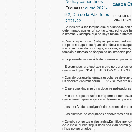
No hay comentarios:
casos CO
Etiquetas:
curso 2021-
22
,
Día de la Paz
,
fotos
RESUMEN P
ANDALUCÍA 1
2021-22
- Se indicará a las familias que el alumnado c
determinado que es un contacto estrecho que tie
síntomas y siempre que no haya tenido síntomas 
- Caso sospechoso: Cualquier persona, tanto si s
respiratoria aguda de aparición súbita de cualqui
síntomas como la odinofagia, anosmia, ageusia, d
también síntomas de sospecha de infección por 
- La presentación aislada de rinorrea en població
- El alumnado, profesorado u otro personal del 
confirmada por PDIA de SARS-CoV-2 en los 90 
- Cuando durante la jornada escolar se detecte 
un docente con mascarilla FFP2 y se avisará a la 
- El personal docente o no docente trabajadores
- El caso sospechoso deberá permanecer aislado
cuarentena o que un sanitario determine que no
- Los test Ag de autodiagnóstico se consideran c
- Los alumnos no vacunados convivientes con un
- Estudio contactos en las aulas:En niños menore
de la clase puede seguir haciendo vida normal 
niños no vacunados.