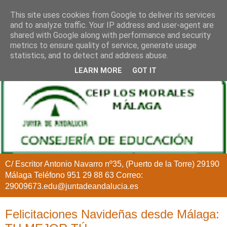
This site uses cookies from Google to deliver its services
and to analyze traffic. Your IP address and user-agent are
shared with Google along with performance and security
metrics to ensure quality of service, generate usage
statistics, and to detect and address abuse.
LEARN MORE
GOT IT
C/ Escritor Antonio Navarro nº35, (Puerto de la Torre) 29190
Málaga Teléfono 951 29 88 63 Correo:
29009673.edu@juntadeandalucia.es
Felicitaciones Navideñas desde Málaga: