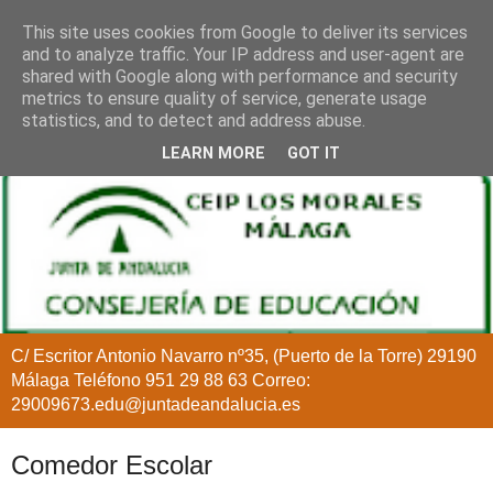
This site uses cookies from Google to deliver its services
and to analyze traffic. Your IP address and user-agent are
shared with Google along with performance and security
metrics to ensure quality of service, generate usage
statistics, and to detect and address abuse.
LEARN MORE
GOT IT
C/ Escritor Antonio Navarro nº35, (Puerto de la Torre) 29190
Málaga Teléfono 951 29 88 63 Correo:
29009673.edu@juntadeandalucia.es
Comedor Escolar