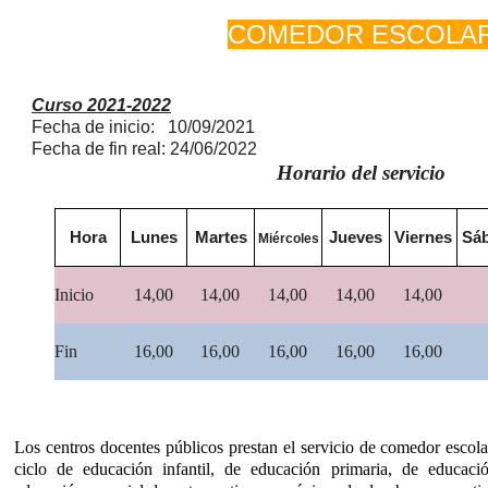
COMEDOR ESCOLA
Curso 2021-2022
Fecha de inicio: 10/09/202
Fecha de fin real: 24/06/2022
Horario del servicio
Hora
Lunes
Martes
Jueves
Viernes
Sá
Miércoles
Inicio
14,00
14,00
14,00
14,00
14,00
Fin
16,00
16,00
16,00
16,00
16,00
Los centros docentes públicos prestan el servicio de comedor escol
ciclo de educación infantil, de educación primaria, de educaci