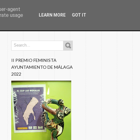
user-agent
erate usage
LEARN MORE
GOT IT
os
Programaciones
Nuestros Blogs
Fotos
II PREMIO FEMINISTA
AYUNTAMIENTO DE MÁLAGA
2022