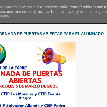
eliver its services and to analyze traffic. Your IP address and 
ormance and security metrics to ensure quality of service, gen
Inicio
Nuestro colegio
Secretaría
Document
abuse.
 JORNADA DE PUERTAS ABIERTAS PARA EL ALUMNADO