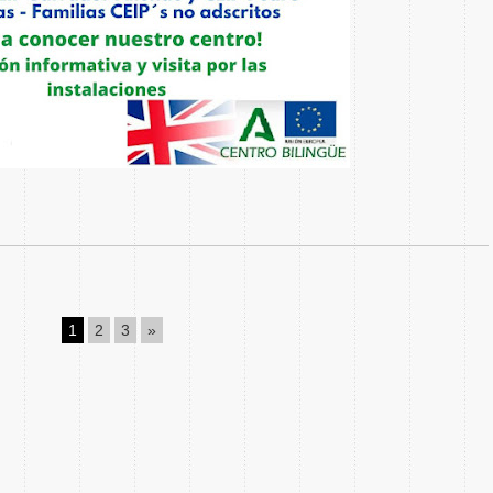
1
2
3
»