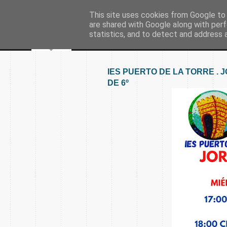
This site uses cookies from Google to d
are shared with Google along with perf
statistics, and to detect and address 
IES PUERTO DE LA TORRE .
DE 6º