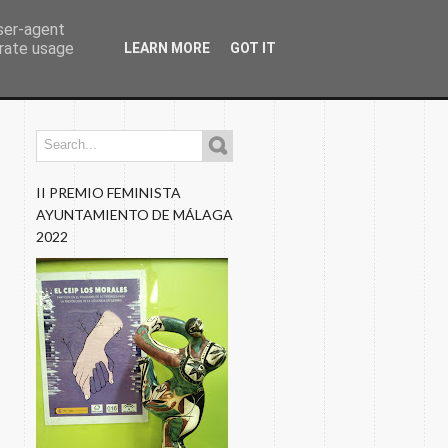
user-agent
erate usage
LEARN MORE
GOT IT
os
Programaciones
Nuestros Blogs
Fotos
II PREMIO FEMINISTA
AYUNTAMIENTO DE MÁLAGA
2022