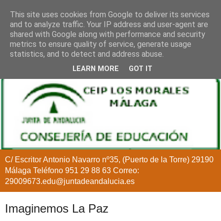
This site uses cookies from Google to deliver its services
and to analyze traffic. Your IP address and user-agent are
shared with Google along with performance and security
metrics to ensure quality of service, generate usage
statistics, and to detect and address abuse.
LEARN MORE
GOT IT
C/ Escritor Antonio Navarro nº35, (Puerto de la Torre) 29190
Málaga Teléfono 951 29 88 63 Correo:
29009673.edu@juntadeandalucia.es
Imaginemos La Paz