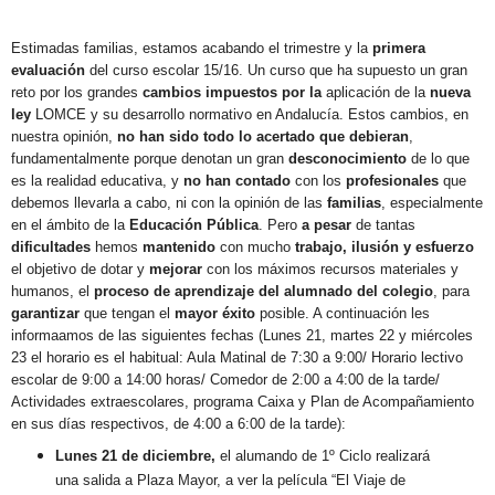
Estimadas familias, estamos acabando el trimestre y la
primera
evaluación
del curso escolar 15/16. Un curso que ha supuesto un gran
reto por los grandes
cambios impuestos por la
aplicación de la
nueva
ley
LOMCE y su desarrollo normativo en Andalucía. Estos cambios, en
nuestra opinión,
no han sido todo lo acertado que debieran
,
fundamentalmente porque denotan un gran
desconocimiento
de lo que
es la realidad educativa, y
no han contado
con los
profesionales
que
debemos llevarla a cabo, ni con la opinión de las
familias
, especialmente
en el ámbito de la
Educación Pública
. Pero
a pesar
de tantas
dificultades
hemos
mantenido
con mucho
trabajo, ilusión y esfuerzo
el objetivo de dotar y
mejorar
con los máximos recursos materiales y
humanos, el
proceso de aprendizaje del alumnado del colegio
, para
garantizar
que tengan el
mayor éxito
posible. A continuación les
informaamos de las siguientes fechas (Lunes 21, martes 22 y miércoles
23 el horario es el habitual: Aula Matinal de 7:30 a 9:00/ Horario lectivo
escolar de 9:00 a 14:00 horas/ Comedor de 2:00 a 4:00 de la tarde/
Actividades extraescolares, programa Caixa y Plan de Acompañamiento
en sus días respectivos, de 4:00 a 6:00 de la tarde):
Lunes 21 de diciembre,
el alumando de 1º Ciclo realizará
una salida a Plaza Mayor, a ver la película “El Viaje de