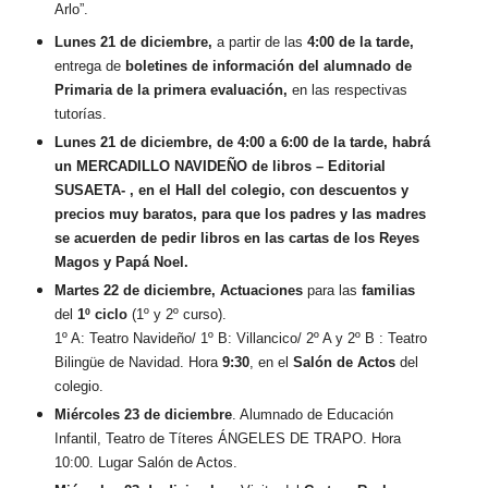
Arlo”.
Lunes 21 de diciembre,
a partir de las
4:00 de la tarde,
entrega de
boletines de información del alumnado
de
Primaria
de la primera evaluación,
en las respectivas
tutorías.
Lunes 21 de diciembre, de 4:00 a 6:00 de la tarde, habrá
un MERCADILLO NAVIDEÑO de libros –
Editorial
SUSAETA-
, en el Hall del colegio, con descuentos y
precios muy baratos, para que los padres y las madres
se acuerden de pedir libros en las cartas de los Reyes
Magos y Papá Noel.
Martes
22 de diciembre,
Actuaciones
para las
familias
del
1º ciclo
(1º y 2º curso).
1º A: Teatro Navideño/ 1º B: Villancico/ 2º A y 2º B : Teatro
Bilingüe de Navidad. Hora
9:30
, en el
Salón de Actos
del
colegio.
Miércoles 23 de diciembre
. Alumnado de Educación
Infantil, Teatro de Títeres ÁNGELES DE TRAPO. Hora
10:00. Lugar Salón de Actos.