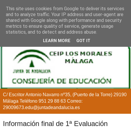
This site uses cookies from Google to deliver its services
and to analyze traffic. Your IP address and user-agent are
shared with Google along with performance and security
metrics to ensure quality of service, generate usage
statistics, and to detect and address abuse.
LEARN MORE
GOT IT
C/ Escritor Antonio Navarro nº35, (Puerto de la Torre) 29190
Málaga Teléfono 951 29 88 63 Correo:
29009673.edu@juntadeandalucia.es
Información final de 1ª Evaluación