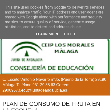
This site uses cookies from Google to deliver its services
and to analyze traffic. Your IP address and user-agent are
shared with Google along with performance and security
metrics to ensure quality of service, generate usage
statistics, and to detect and address abuse.
LEARN MORE
GOT IT
C/ Escritor Antonio Navarro nº35, (Puerto de la Torre) 29190
Málaga Teléfono 951 29 88 63 Correo:
29009673.edu@juntadeandalucia.es
PLAN DE CONSUMO DE FRUTA EN