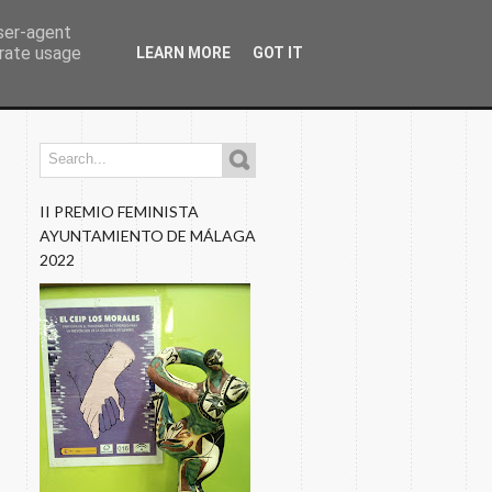
user-agent
erate usage
LEARN MORE
GOT IT
os
Programaciones
Nuestros Blogs
Fotos
II PREMIO FEMINISTA
AYUNTAMIENTO DE MÁLAGA
2022