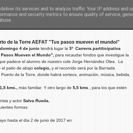
eliver its services and to analyze traffic. Your IP address and 
ormance and security metrics to ensure quality of service, gen
Inicio
Nuestro colegio
Secretaría
Document
abuse.
uerto de la Torre AEFAT "Tus pasos mueven el mundoi"
domingo 4 de junio
tendrá lugar la
3ª
Carrerra partiticipativa
s Pasos Mueven el Mundo",
para recaudar fondos que investigue la
 que padece el alumno de nuestro cole Jorge Hernández Olea. La
el patio de abajo
colegio,
y el recorrido será por la Barriada
Puerto de la Torre, donde habrá sorteos, animación, música, bebida,
1,5 kms.,
más familiar. Y otro largo de
5,5
kms
., para los que estén
ista y actor
Salva Rueda.
guientes formas:
ayo hasta el día 2 de junio de 2017 en: