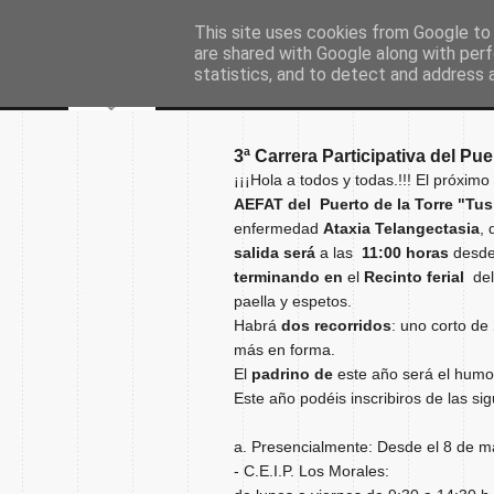
This site uses cookies from Google to d
are shared with Google along with perf
statistics, and to detect and address 
3ª Carrera Participativa del P
¡¡¡Hola a todos y todas.!!! El próximo
AEFAT del Puerto de la Torre "Tu
enfermedad
Ataxia
Telangectasia
,
salida será
a las
11:00 horas
desde 
terminando en
el
Recinto
ferial
del 
paella y espetos.
Habrá
dos recorridos
: uno corto de
más en forma.
El
padrino de
este año será el humor
Este año podéis inscribiros de las si
a. Presencialmente: Desde el 8 de m
- C.E.I.P. Los Morales: