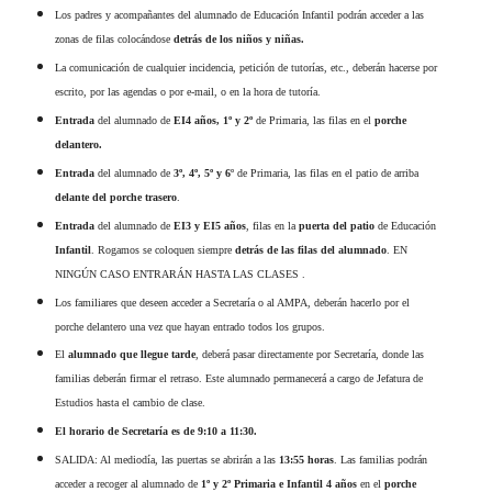
Los padres y acompañantes del alumnado de Educación Infantil podrán acceder a las
zonas de filas colocándose
detrás de los niños y niñas.
La comunicación de cualquier incidencia, petición de tutorías, etc., deberán hacerse por
escrito, por las agendas o por e-mail, o en la hora de tutoría.
Entrada
del alumnado de
EI
4
años, 1º y 2º
de Primaria, las filas en el
porche
delantero.
E
ntrada
del alumnado de
3º, 4º, 5º y 6
º de Primaria, las filas en el patio de arriba
delante del porche
trasero
.
E
ntrada
del alumnado de
EI
3
y EI
5
años
, filas en la
puerta del patio
de Educación
Infantil
. Rogamos se coloquen siempre
detrás de las filas del alumnado
. EN
NINGÚN CASO ENTRARÁN HASTA LAS CLASES .
Los familiares que deseen acceder a Secretaría o al AMPA, deberán hacerlo por el
porche delantero una vez que hayan entrado todos los grupos.
El
alumnado que llegue tarde
, deberá pasar directamente por Secretaría, donde las
familias deberán firmar el retraso. Este alumnado permanecerá a cargo de Jefatura de
Estudios hasta el cambio de clase.
El horario de Secretaría es de 9:10 a 11:30.
SALIDA: Al mediodía, las puertas se abrirán a las
13:55 horas
. Las familias podrán
acceder a recoger al alumnado de
1º y 2º Primaria e Infantil
4
años
en el
porche