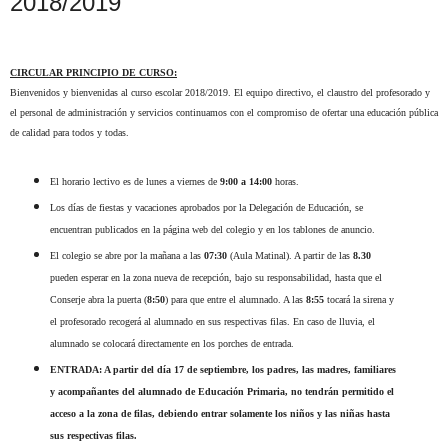
2018/2019
CIRCULAR PRINCIPIO DE CURSO:
Bienvenidos y bienvenidas al curso escolar 2018/2019. El equipo directivo, el claustro del profesorado y
el personal de administración y servicios continuamos con el compromiso de ofertar una educación pública
de calidad para todos y todas.
El horario lectivo es de lunes a viernes de
9:00 a 14:00
horas.
Los días de fiestas y vacaciones aprobados por la Delegación de Educación, se
encuentran publicados en la página web del colegio y en los tablones de anuncio.
El colegio se abre por la mañana a las
0
7:30
(Aula Matinal). A partir de las
8.30
pueden
esperar en la zona nueva de recepción, bajo su responsabilidad, hasta que el
Conserje abra la puerta (
8:5
0
) para que entre el alumnado. A las
8:55
tocará la sirena y
el profesorado recogerá al alumnado en sus respectivas filas. En caso de lluvia, el
alumnado se colocará directamente en los porches de entrada.
ENTRADA: A partir del día 17 de septiembre, los padres, las madres, familiares
y acompañantes del alumnado de Educación Primaria, no tendrán permitido el
acceso a la zona de filas, debiendo entrar solamente los niños y las niñas hasta
sus respectivas filas.