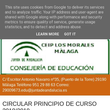
This site uses cookies from Google to deliver its services
and to analyze traffic. Your IP address and user-agent are
shared with Google along with performance and security
metrics to ensure quality of service, generate usage
statistics, and to detect and address abuse.
LEARN MORE
GOT IT
C/ Escritor Antonio Navarro nº35, (Puerto de la Torre) 29190
Málaga Teléfono 951 29 88 63 Correo:
29009673.edu@juntadeandalucia.es
CIRCULAR PRINCIPIO DE CURSO