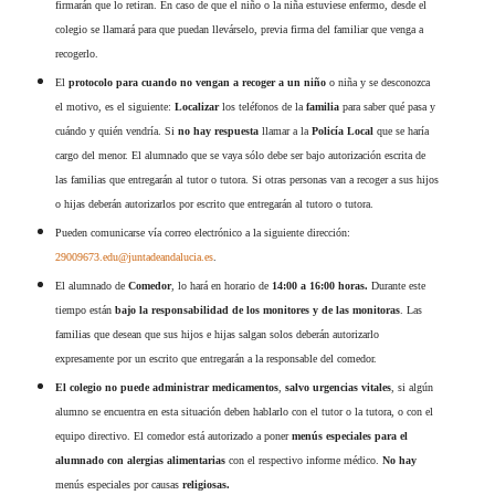
firmarán que lo retiran. En caso de que el niño o la niña estuviese enfermo, desde el
colegio se llamará para que puedan llevárselo, previa firma del familiar que venga a
recogerlo.
El
protocolo para cuando no vengan a recoger a un niño
o niña y se desconozca
el motivo, es el siguiente:
Localizar
los teléfonos de la
familia
para saber qué pasa y
cuándo y quién vendría. Si
no hay respuesta
llamar a la
Policía Local
que se haría
cargo del menor. El alumnado que se vaya sólo debe ser bajo autorización escrita de
las familias que entregarán al tutor o tutora. Si otras personas van a recoger a sus hijos
o hijas deberán autorizarlos por escrito que entregarán al tutoro o tutora.
Pueden comunicarse vía correo electrónico a la siguiente dirección:
29009673.edu@juntadeandalucia.es
.
El alumnado de
Comedor
, lo hará en horario de
14:00 a 16:00 horas.
Durante este
tiempo están
bajo la responsabilidad de los monitores y de las monitoras
. Las
familias que desean que sus hijos e hijas salgan solos deberán autorizarlo
expresamente por un escrito que entregarán a la responsable del comedor.
El colegio
no puede administrar medicamentos
,
salvo urgencias vitales
, si algún
alumno se encuentra en esta situación deben hablarlo con el tutor o la tutora, o con el
equipo directivo. El comedor está autorizado a poner
menús especiales para el
alumnado con alergias alimentarias
con el respectivo informe médico
.
No hay
menús especiales por causas
religiosas.