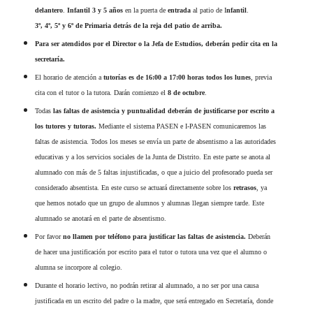
delantero
.
Infantil
3
y
5
años
en la puerta de
entrada
al patio de I
nfantil
.
3º, 4º, 5º y 6º de Primaria detrás de la reja del patio de arriba.
Para ser atendidos por el Director o la Jefa de Estudios, deberán pedir cita en la
secretaría.
El horario de atención a
tutorías es de 16:00 a 17:00 horas todos los lunes
, previa
cita con el tutor o la tutora. Darán comienzo el
8
de octubre
.
Todas
las faltas de asistencia y puntualidad deberán de justificarse por escrito a
los tutores y tutoras.
Mediante el sistema PASEN
e I-PASEN
comunicaremos las
faltas de asistencia. Todos los meses se envía un parte de absentismo a las autoridades
educativas y a los servicios sociales de la Junta de Distrito. En este parte se anota al
alumnado con más de 5 faltas injustificadas, o que a juicio del profesorado pueda ser
considerado absentista. En este curso se actuará directamente sobre los
retrasos
, ya
que hemos notado que un grupo de alumnos
y alumnas
llegan siempre tarde. Este
alumnado se anotará en el parte de absentismo.
Por favor
no llamen por teléfono para justificar las faltas de asistencia.
Deberán
de hacer una justificación por escrito para el tutor o tutora una vez que el alumno o
alumna se incorpore al colegio.
Durante el horario lectivo, no podrán retirar al alumnado, a no ser por una causa
justificada en un escrito del padre o la madre, que será entregado en Secretaría, donde