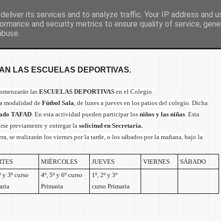
eliver its services and to analyze traffic. Your IP address and 
ormance and security metrics to ensure quality of service, gen
Inicio
Nuestro colegio
Secretaría
Document
abuse.
ZAN LAS ESCUELAS DEPORTIVAS.
omenzarán las
ESCUELAS DEPORTIVAS
en el Colegio.
 la modalidad de
Fútbol Sala
, de lunes a jueves en los patios del colegio. Dicha
lado TAFAD
. En esta actividad pueden participar los
niños y las niñas
. Esta
birse previamente y entregar la
solicitud en Secretaría.
ra, se realizarán los viernes por la tarde, o los sábados por la mañana, bajo la
TES
MIÉRCOLES
JUEVES
VIERNES
SÁBADO
º y 3º curso
4º, 5º y 6º curso
1º, 2º y 3º
aria
Primaria
curso Primaria