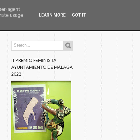
user-agent
erate usage
LEARN MORE
GOT IT
os
Programaciones
Nuestros Blogs
Fotos
II PREMIO FEMINISTA
AYUNTAMIENTO DE MÁLAGA
2022