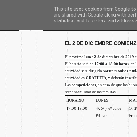
This site uses cookies from Google to d
are shared with Google along with perf
statistics, and to detect and address 
EL 2 DE DICIEMBRE COMIEN
El próximo
lunes 2 de diciembre de 2019
c
El horario será de
17:00 a 18:00 horas
, en
actividad será dirigida por un
monitor titu
actividad es
GRATUITA
, y deberán inscri
Las
competiciones
, en caso de que las hubie
responsabilidad de las familias.
HORARIO
LUNES
MAR
17:00-18:00
4º, 5º y 6º curso
1º, 2
Primaria
Prim