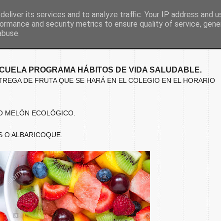
eliver its services and to analyze traffic. Your IP address and 
ormance and security metrics to ensure quality of service, gen
Inicio
Nuestro colegio
Secretaría
Document
abuse.
SCUELA PROGRAMA HÁBITOS DE VIDA SALUDABLE.
TREGA DE FRUTA QUE SE HARÁ EN EL COLEGIO EN EL HORARIO
 O MELÓN ECOLÓGICO.
S O ALBARICOQUE.