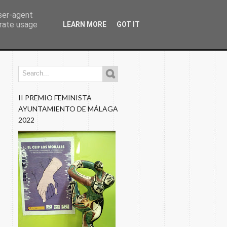
user-agent
erate usage
LEARN MORE
GOT IT
os
Programaciones
Nuestros Blogs
Fotos
II PREMIO FEMINISTA
AYUNTAMIENTO DE MÁLAGA
2022