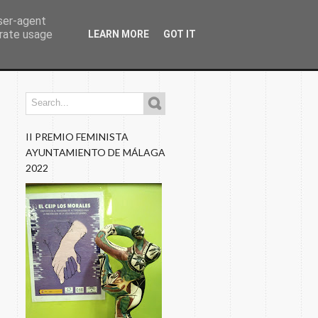
user-agent
erate usage
LEARN MORE
GOT IT
os
Programaciones
Nuestros Blogs
Fotos
II PREMIO FEMINISTA
AYUNTAMIENTO DE MÁLAGA
2022