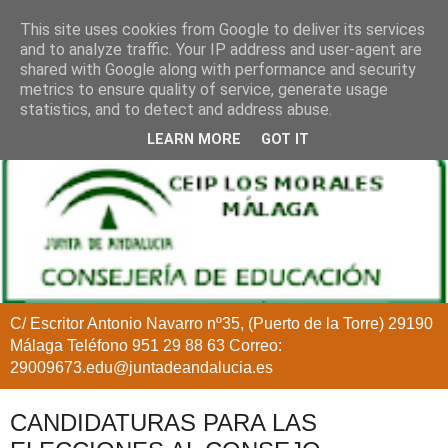
This site uses cookies from Google to deliver its services
and to analyze traffic. Your IP address and user-agent are
shared with Google along with performance and security
metrics to ensure quality of service, generate usage
statistics, and to detect and address abuse.
LEARN MORE
GOT IT
C/ Escritor Antonio Navarro nº35, (Puerto de la Torre) 29190
Málaga Teléfono 951 29 88 63 Correo:
29009673.edu@juntadeandalucia.es
CANDIDATURAS PARA LAS