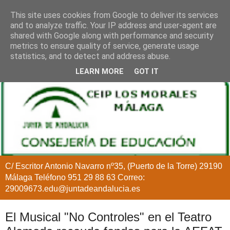
This site uses cookies from Google to deliver its services
and to analyze traffic. Your IP address and user-agent are
shared with Google along with performance and security
metrics to ensure quality of service, generate usage
statistics, and to detect and address abuse.
LEARN MORE
GOT IT
C/ Escritor Antonio Navarro nº35, (Puerto de la Torre) 29190
Málaga Teléfono 951 29 88 63 Correo:
29009673.edu@juntadeandalucia.es
El Musical "No Controles" en el Teatro