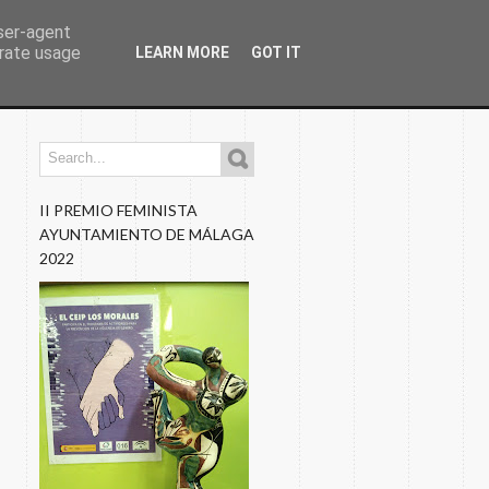
user-agent
erate usage
LEARN MORE
GOT IT
os
Programaciones
Nuestros Blogs
Fotos
II PREMIO FEMINISTA
AYUNTAMIENTO DE MÁLAGA
2022