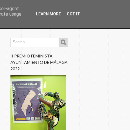
user-agent
erate usage
LEARN MORE
GOT IT
os
Programaciones
Nuestros Blogs
Fotos
II PREMIO FEMINISTA
AYUNTAMIENTO DE MÁLAGA
2022