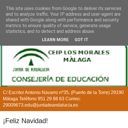
This site uses cookies from Google to deliver its services
and to analyze traffic. Your IP address and user-agent are
shared with Google along with performance and security
metrics to ensure quality of service, generate usage
statistics, and to detect and address abuse.
LEARN MORE
GOT IT
C/ Escritor Antonio Navarro nº35, (Puerto de la Torre) 29190
Málaga Teléfono 951 29 88 63 Correo:
29009673.edu@juntadeandalucia.es
¡Feliz Navidad!