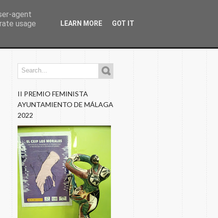
user-agent
erate usage
LEARN MORE
GOT IT
os
Programaciones
Nuestros Blogs
Fotos
II PREMIO FEMINISTA
AYUNTAMIENTO DE MÁLAGA
2022