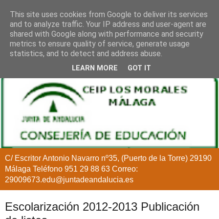
This site uses cookies from Google to deliver its services
and to analyze traffic. Your IP address and user-agent are
shared with Google along with performance and security
metrics to ensure quality of service, generate usage
statistics, and to detect and address abuse.
LEARN MORE
GOT IT
C/ Escritor Antonio Navarro nº35, (Puerto de la Torre) 29190
Málaga Teléfono 951 29 88 63 Correo:
29009673.edu@juntadeandalucia.es
Escolarización 2012-2013 Publicación