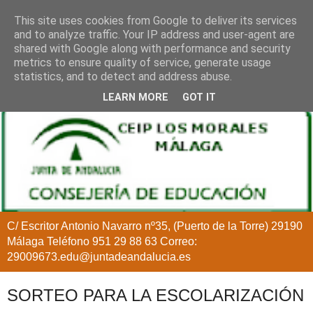
This site uses cookies from Google to deliver its services
and to analyze traffic. Your IP address and user-agent are
shared with Google along with performance and security
metrics to ensure quality of service, generate usage
statistics, and to detect and address abuse.
LEARN MORE
GOT IT
C/ Escritor Antonio Navarro nº35, (Puerto de la Torre) 29190
Málaga Teléfono 951 29 88 63 Correo:
29009673.edu@juntadeandalucia.es
SORTEO PARA LA ESCOLARIZACIÓN