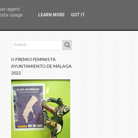
user-agent
erate usage
LEARN MORE
GOT IT
os
Programaciones
Nuestros Blogs
Fotos
II PREMIO FEMINISTA
AYUNTAMIENTO DE MÁLAGA
2022