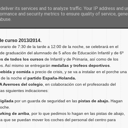
eliver its services and to analyze traffic. Your IP address and 
ormance and security metrics to ensure quality of service, gen
Inicio
Nuestro colegio
Secretaría
Document
abuse.
de curso 2013/2014.
horario de 7:30 de la tarde a 12:00 de la noche, se celebrará en el
a de graduación del alumnado de 5 años de Educación Infantil y de 6º
es de todos
los cursos
de Infantil y de Primaria, así como de los
es. Así mismo se entregarán
medallas y trofeos deportivos
.
bebida y comida
a precio de crisis, y se va a instalar en el porche una
0 de la noche el
partido España-Holanda.
 Averroes del colegio
, en colaboración con el profesorado del
s siguientes indicaciones:
igilada
por un guarda de seguridad en las
pistas de abajo.
Hagan
coche.
rking de arriba
, por lo que pedimos lo hagan en las pistas de abajo,
ra que se puedan mover los coches del personal del centro para