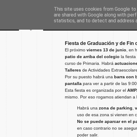
This site uses cookies from Google to d
are shared with Google along with perf
statistics, and to detect and address 
Fiesta de Graduación y de Fin 
El próximo
viernes 13 de junio
, en 
patio de arriba del colegio
la fiest
curso de Primaria. Habrá
actuacion
Talleres
de Actividades Extraescolar
Por su puesto habrá una
barra con 
pantalla
para ver a partir de las 9:0
Esta fiesta es organizada por el
AMPA
mismo. Por eso rogamos atiendan a la
Habrá una
zona de parking
,
v
uso de esa zona si vienen en 
No se puede aparcar en el pa
en caso contrario no se asegu
poder salir.