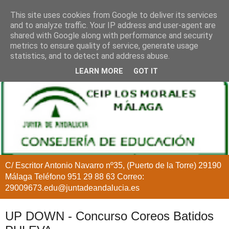
This site uses cookies from Google to deliver its services
and to analyze traffic. Your IP address and user-agent are
shared with Google along with performance and security
metrics to ensure quality of service, generate usage
statistics, and to detect and address abuse.
LEARN MORE
GOT IT
C/ Escritor Antonio Navarro nº35, (Puerto de la Torre) 29190
Málaga Teléfono 951 29 88 63 Correo:
29009673.edu@juntadeandalucia.es
UP DOWN - Concurso Coreos Batidos