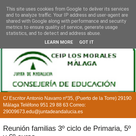
This site uses cookies from Google to deliver its services
and to analyze traffic. Your IP address and user-agent are
shared with Google along with performance and security
metrics to ensure quality of service, generate usage
statistics, and to detect and address abuse.
LEARN MORE
GOT IT
C/ Escritor Antonio Navarro nº35, (Puerto de la Torre) 29190
Málaga Teléfono 951 29 88 63 Correo:
29009673.edu@juntadeandalucia.es
Reunión familias 3º ciclo de Primaria, 5º