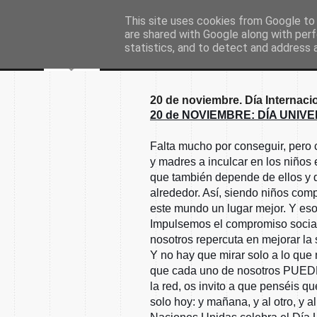
This site uses cookies from Google to d
are shared with Google along with perf
statistics, and to detect and address 
20 de noviembre. Día Internacio
20 de NOVIEMBRE: DÍA UNIV
Falta mucho por conseguir, pero 
y madres a inculcar en los niños
que también depende de ellos y 
alrededor. Así, siendo niños co
este mundo un lugar mejor. Y es
Impulsemos el compromiso social
nosotros repercuta en mejorar la
Y no hay que mirar solo a lo que
que cada uno de nosotros PUEDE
la red, os invito a que penséis 
solo hoy: y mañana, y al otro, y al 