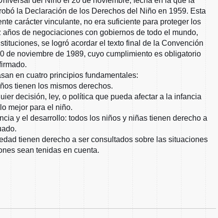
niversal del Niño el 20 de noviembre, fecha en la que la
bó la Declaración de los Derechos del Niño en 1959. Esta
nte carácter vinculante, no era suficiente para proteger los
ez años de negociaciones con gobiernos de todo el mundo,
nstituciones, se logró acordar el texto final de la Convención
20 de noviembre de 1989, cuyo cumplimiento es obligatorio
firmado.
asan en cuatro principios fundamentales:
niños tienen los mismos derechos.
uier decisión, ley, o política que pueda afectar a la infancia
lo mejor para el niño.
ncia y el desarrollo: todos los niños y niñas tienen derecho a
uado.
 edad tienen derecho a ser consultados sobre las situaciones
iones sean tenidas en cuenta.