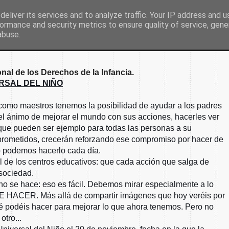
eliver its services and to analyze traffic. Your IP address and 
ormance and security metrics to ensure quality of service, gen
Inicio
Nuestro colegio
Secretaría
Document
abuse.
nal de los Derechos de la Infancia.
ERSAL DEL NIÑO
como maestros tenemos la posibilidad de ayudar a los padres
 el ánimo de mejorar el mundo con sus acciones, hacerles ver
que pueden ser ejemplo para todas las personas a su
mprometidos, crecerán reforzando ese compromiso por hacer de
o podemos hacerlo cada día.
 de los centros educativos: que cada acción que salga de
 sociedad.
 no se hace: eso es fácil. Debemos mirar especialmente a lo
 HACER. Más allá de compartir imágenes que hoy veréis por
qué podéis hacer para mejorar lo que ahora tenemos. Pero no
otro...