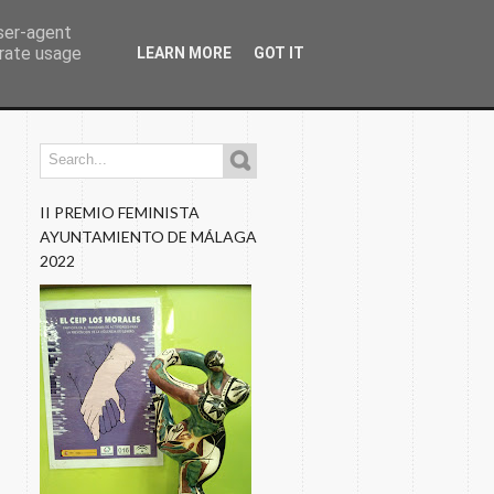
user-agent
erate usage
LEARN MORE
GOT IT
os
Programaciones
Nuestros Blogs
Fotos
II PREMIO FEMINISTA
AYUNTAMIENTO DE MÁLAGA
2022