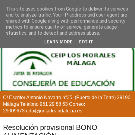
This site uses cookies from Google to deliver its services
and to analyze traffic. Your IP address and user-agent are
shared with Google along with performance and security
metrics to ensure quality of service, generate usage
statistics, and to detect and address abuse.
LEARN MORE
GOT IT
C/ Escritor Antonio Navarro nº35, (Puerto de la Torre) 29190
Málaga Teléfono 951 29 88 63 Correo:
29009673.edu@juntadeandalucia.es
Resolución provisional BONO