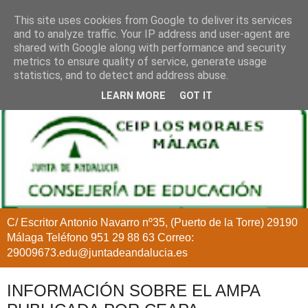
This site uses cookies from Google to deliver its services
and to analyze traffic. Your IP address and user-agent are
shared with Google along with performance and security
metrics to ensure quality of service, generate usage
statistics, and to detect and address abuse.
LEARN MORE
GOT IT
C/ Escritor Antonio Navarro nº35, (Puerto de la Torre) 29190
Málaga Teléfono 951 29 88 63 Correo:
29009673.edu@juntadeandalucia.es
INFORMACIÓN SOBRE EL AMPA