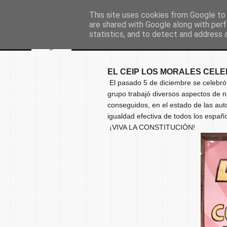
This site uses cookies from Google to d
are shared with Google along with perf
statistics, and to detect and address 
EL CEIP LOS MORALES CELE
El pasado 5 de diciembre se celebró 
grupo trabajó diversos aspectos de n
conseguidos, en el estado de las au
igualdad efectiva de todos los españo
¡VIVA LA CONSTITUCIÓN!