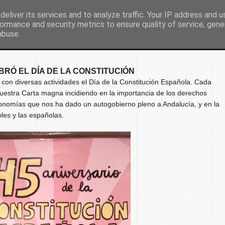
eliver its services and to analyze traffic. Your IP address and 
ormance and security metrics to ensure quality of service, gen
Inicio
Nuestro colegio
Secretaría
Document
abuse.
BRÓ EL DÍA DE LA CONSTITUCIÓN
con diversas actividades el Día de la Constitución Española. Cada
uestra Carta magna incidiendo en la importancia de los derechos
tonomías que nos ha dado un autogobierno pleno a Andalucía, y en la
les y las españolas.