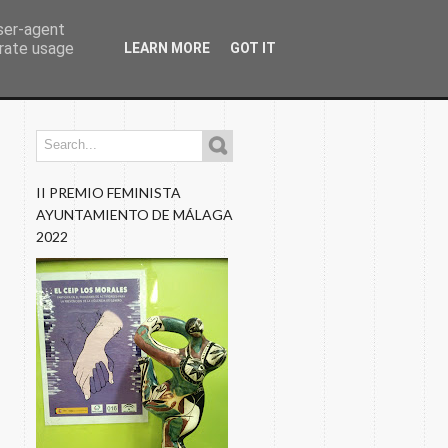
user-agent
erate usage
LEARN MORE
GOT IT
os
Programaciones
Nuestros Blogs
Fotos
II PREMIO FEMINISTA
AYUNTAMIENTO DE MÁLAGA
2022