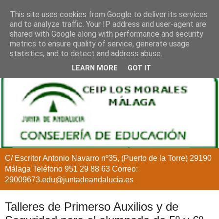
This site uses cookies from Google to deliver its services
and to analyze traffic. Your IP address and user-agent are
shared with Google along with performance and security
metrics to ensure quality of service, generate usage
statistics, and to detect and address abuse.
LEARN MORE
GOT IT
C/ Escritor Antonio Navarro nº35, (Puerto de la Torre) 29190
Málaga Teléfono 951 29 88 63 Correo:
29009673.edu@juntadeandalucia.es
Talleres de Primerso Auxilios y de