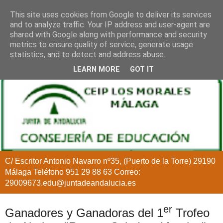
This site uses cookies from Google to deliver its services
and to analyze traffic. Your IP address and user-agent are
shared with Google along with performance and security
metrics to ensure quality of service, generate usage
statistics, and to detect and address abuse.
LEARN MORE
GOT IT
C/ Escritor Antonio Navarro nº35, (Puerto de la Torre) 29190
Málaga Teléfono 951 29 88 63 Correo:
29009673.edu@juntadeandalucia.es
er
Ganadores y Ganadoras del 1
Trofeo