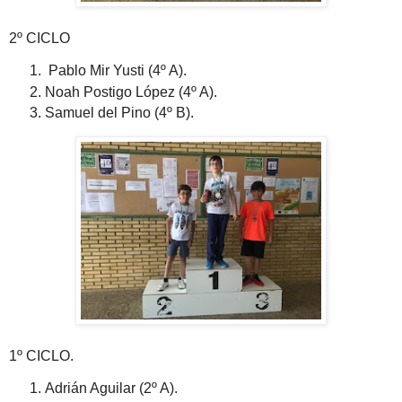
2º CICLO
Pablo Mir Yusti (4º A).
Noah Postigo López (4º A).
Samuel del Pino (4º B).
1º CICLO.
Adrián Aguilar (2º A).