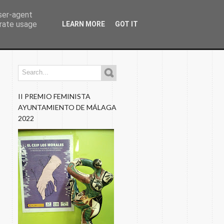
user-agent
erate usage
LEARN MORE
GOT IT
os
Programaciones
Nuestros Blogs
Fotos
II PREMIO FEMINISTA
AYUNTAMIENTO DE MÁLAGA
2022