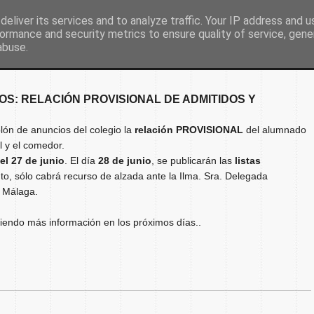
eliver its services and to analyze traffic. Your IP address and 
ormance and security metrics to ensure quality of service, gen
Inicio
Nuestro colegio
Secretaría
Document
abuse.
S: RELACIÓN PROVISIONAL DE ADMITIDOS Y
blón de anuncios del colegio la
relación PROVISIONAL
del alumnado
l y el comedor.
el 27 de junio
. El día
28 de junio
, se publicarán las
listas
to, sólo cabrá recurso de alzada ante la Ilma. Sra. Delegada
e Málaga.
ciendo más información en los próximos días..