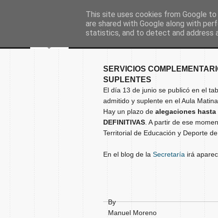
This site uses cookies from Google to d
are shared with Google along with perf
statistics, and to detect and address 
SERVICIOS COMPLEMENTARIO
SUPLENTES
El día 13 de junio se publicó en el ta
admitido y suplente en el Aula Matina
Hay un plazo de
alegaciones hasta 
DEFINITIVAS
. A partir de ese momen
Territorial de Educación y Deporte d
En el blog de la
Secretaría
irá apare
By
Manuel Moreno