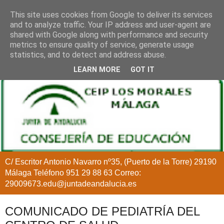
This site uses cookies from Google to deliver its services
and to analyze traffic. Your IP address and user-agent are
shared with Google along with performance and security
metrics to ensure quality of service, generate usage
statistics, and to detect and address abuse.
LEARN MORE
GOT IT
C/ Escritor Antonio Navarro nº35, (Puerto de la Torre) 29190
Málaga Teléfono 951 29 88 63 Correo:
29009673.edu@juntadeandalucia.es
COMUNICADO DE PEDIATRÍA DEL