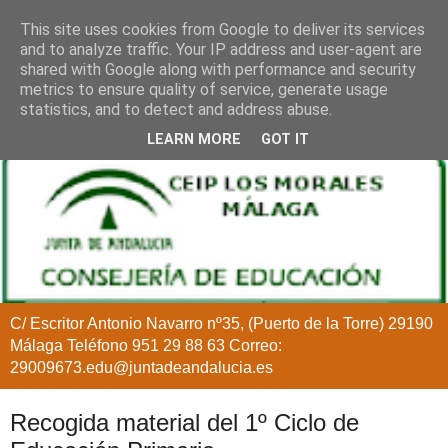
This site uses cookies from Google to deliver its services
and to analyze traffic. Your IP address and user-agent are
shared with Google along with performance and security
metrics to ensure quality of service, generate usage
statistics, and to detect and address abuse.
LEARN MORE
GOT IT
C/ Escritor Antonio Navarro nº35, (Puerto de la Torre) 29190
Málaga Teléfono 951 29 88 63 Correo:
29009673.edu@juntadeandalucia.es
Recogida material del 1º Ciclo de