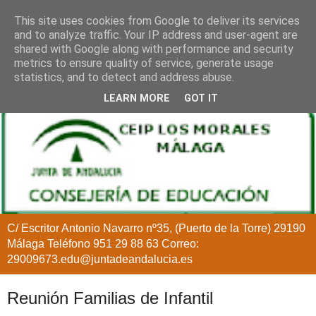
This site uses cookies from Google to deliver its services
and to analyze traffic. Your IP address and user-agent are
shared with Google along with performance and security
metrics to ensure quality of service, generate usage
statistics, and to detect and address abuse.
LEARN MORE
GOT IT
C/ Escritor Antonio Navarro nº35, (Puerto de la Torre) 29190
Málaga Teléfono 951 29 88 63 Correo:
29009673.edu@juntadeandalucia.es
Reunión Familias de Infantil