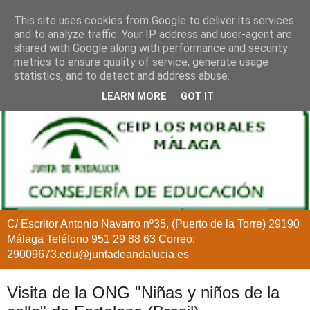
This site uses cookies from Google to deliver its services
and to analyze traffic. Your IP address and user-agent are
shared with Google along with performance and security
metrics to ensure quality of service, generate usage
statistics, and to detect and address abuse.
LEARN MORE
GOT IT
C/ Escritor Antonio Navarro nº35, (Puerto de la Torre) 29190
Málaga Teléfono 951 29 88 63 Correo:
29009673.edu@juntadeandalucia.es
Visita de la ONG "Niñas y niños de la